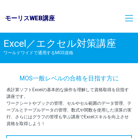
モーリスWEB講座
Excel／エクセル対策講座
ワールドワイドで通用するMOS資格
Word／ワード対策講座
Excel／エクセル対策講座
MOS一般レベルの合格を目指す方に
PowerPoint／パワーポイント対策講座
表計算ソフトExcelの基本的な操作を理解して資格取得を目指す
講座です。
ワークシートやブックの管理、セルやセル範囲のデータ管理、テ
ーブルとテーブルデータの管理、数式や関数を使用した演算の実
秘書検定《準1級・2級・3級》対策講座
行、さらにはグラフの管理も学ぶ講座でExcelスキルを向上させ
資格を取得しよう！